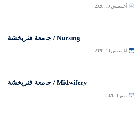
جامعة فنربخشة
معة فنربخشة