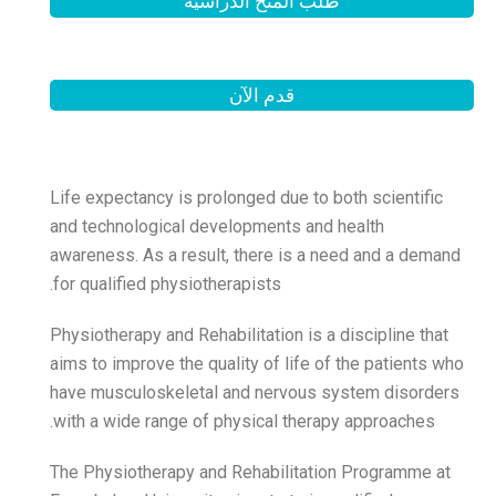
الدراسية
لآن
Life expectancy is prolong
and technological develop
awareness. As a result, th
for qualified physiotherapi
Physiotherapy and Rehabilit
aims to improve the quality
have musculoskeletal and
with a wide range of physi
The Physiotherapy and Reh