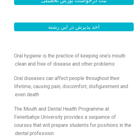
بورس تحصیلی
 این رشته
Oral hygiene is the practi
clean and free of disease
Oral diseases can affect p
lifetime, causing pain, dis
even death.
The Mouth and Dental Hea
Fenerbahçe University pro
courses that will prepare s
dental profession.