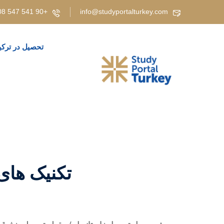
+90 541 547 5808 | +90 537 919 3829 | +90 530 347 4908 | +90 543 208 05 85
info@studyportalturkey.com
تحصیل در ترکی
تکنیک های