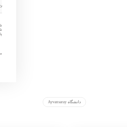
شم
شر
پا
مو
دانشگاه Ayvansaray