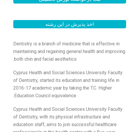
 این رشته
Dentistry is a branch of me
maintaining and regaining 
both chin and facial aesthe
Cyprus Health and Social S
of Dentistry, started its edu
2016-17 academic year by t
Education Council equivale
Cyprus Health and Social S
of Dentistry, with its physi
education staff, aims to jo