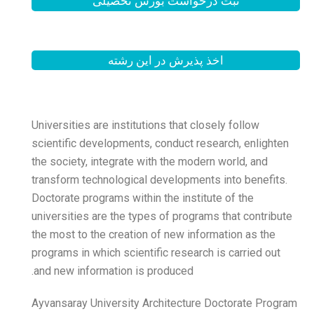
بورس تحصیلی
 این رشته
Universities are institution
scientific developments, c
the society, integrate with
transform technological de
Doctorate programs within t
universities are the types 
the most to the creation o
programs in which scientifi
and new information is pr
Ayvansaray University Arc