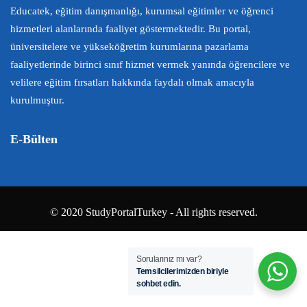
Educatek, eğitim danışmanlığı, kurumsal eğitimler ve öğrenci
hizmetleri alanlarında faaliyet göstermektedir. Bu portal,
üniversitelere ve yükseköğretim kurumlarına pazarlama
faaliyetlerinde birinci sınıf hizmet vermek yanında öğrencilere ve
velilere eğitim fırsatları hakkında faydalı olmak amacıyla
kurulmuştur.
E-Bülten
© 2020 StudyPortalTurkey - All rights reserved.
Sorularınız mı var?
Temsilcilerimizden biriyle
sohbet edin.