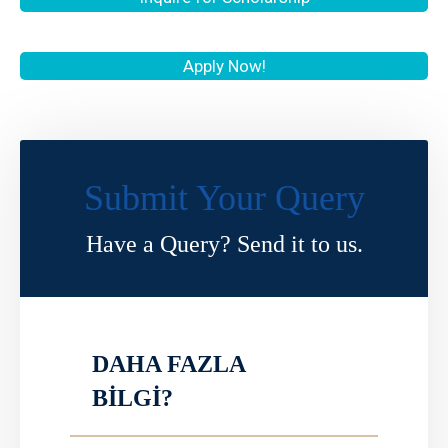
Apply Now!
Submit Your Query
Have a Query? Send it to us.
DAHA FAZLA
BİLGİ?