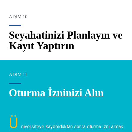
ADIM 10
Seyahatinizi Planlayın ve
Kayıt Yaptırın
ADIM 11
Oturma İzninizi Alın
Ü
niversiteye kaydolduktan sonra oturma izni almak