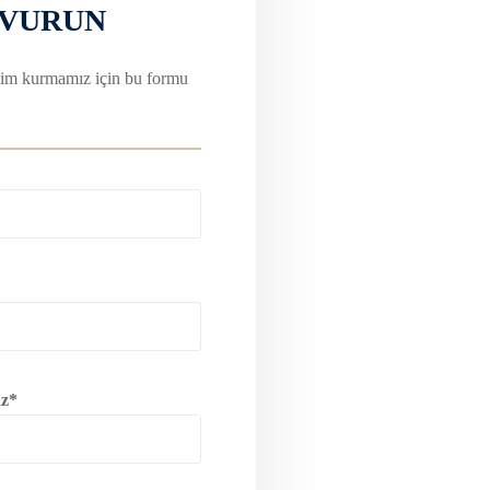
ŞVURUN
tişim kurmamız için bu formu
z*