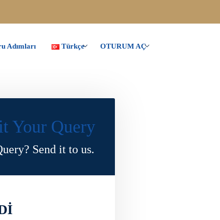
u Adımları
Türkçe
OTURUM AÇ
t Your Query
uery? Send it to us.
Dİ