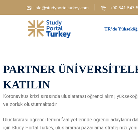
info@studyportalturkey.com
+90 541 547 5
TR’de Yükseköğ
PARTNER ÜNİVERSİTEL
KATILIN
Koronavirüs krizi sırasında uluslararası öğrenci alımı, yükseköğr
ve zorluk oluşturmaktadır.
Uluslararası öğrenci temini faaliyetlerinde öğrenci adaylarını d
için Study Portal Turkey, uluslararası pazarlama stratejinizi y