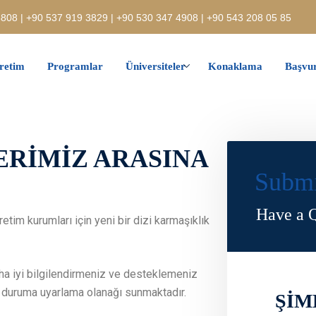
808 | +90 537 919 3829 | +90 530 347 4908 | +90 543 208 05 85
retim
Programlar
Üniversiteler
Konaklama
Başvur
ERİMİZ ARASINA
Submi
Have a Q
etim kurumları için yeni bir dizi karmaşıklık
aha iyi bilgilendirmeniz ve desteklemeniz
eni duruma uyarlama olanağı sunmaktadır.
ŞİM