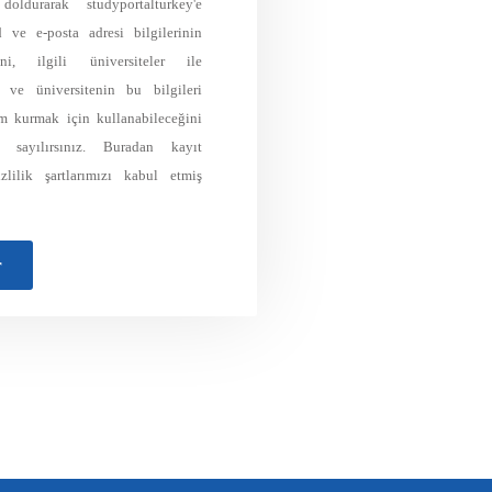
ldurarak studyportalturkey'e
d ve e-posta adresi bilgilerinin
ğini, ilgili üniversiteler ile
ı ve üniversitenin bu bilgileri
şim kurmak için kullanabileceğini
 sayılırsınız. Buradan kayıt
izlilik şartlarımızı kabul etmiş