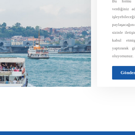
Bu formu do
verdiğiniz a
işleyebilece
paylaşacağın
sizinle ileti
kabul etmiş
yaptırarak g
oluyorsunuz.