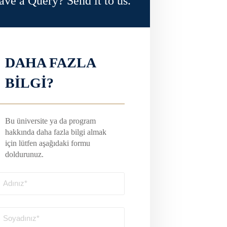
ave a Query? Send it to us.
DAHA FAZLA
BİLGİ?
Bu üniversite ya da program
hakkında daha fazla bilgi almak
için lütfen aşağıdaki formu
doldurunuz.