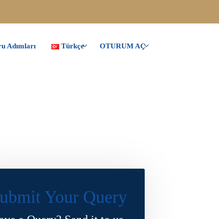
u Adımları
Türkçe
OTURUM AÇ
ubmit Your Query