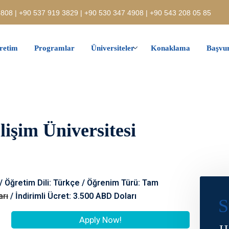
808 | +90 537 919 3829 | +90 530 347 4908 | +90 543 208 05 85
retim
Programlar
Üniversiteler
Konaklama
Başvur
lişim Üniversitesi
 / Öğretim Dili: Türkçe / Öğrenim Türü: Tam
arı
/ İndirimli Ücret: 3.500 ABD Doları
S
Apply Now!