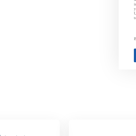
i
y
U
t
B