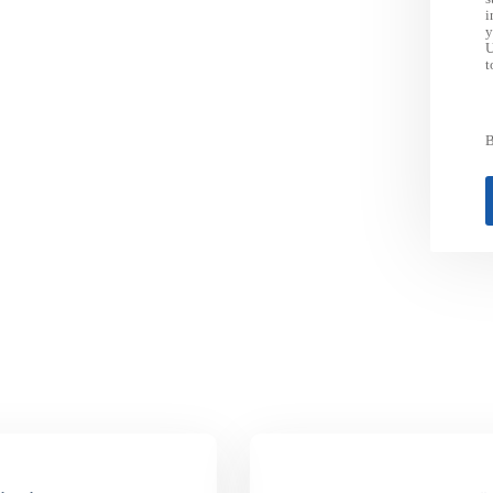
i
y
U
t
B