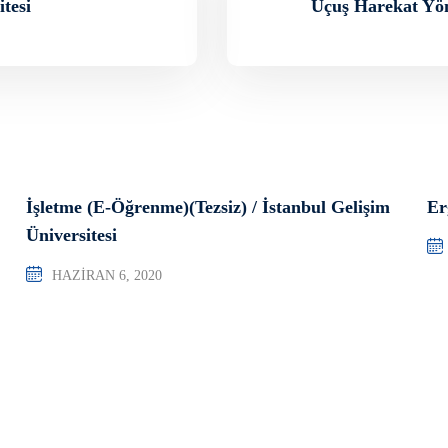
tesi
Uçuş Harekat Yöne
İşletme (E-Öğrenme)(Tezsiz) / İstanbul Gelişim
Er
Üniversitesi
HAZIRAN 6, 2020