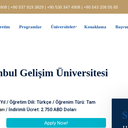
808 | +90 537 919 3829 | +90 530 347 4908 | +90 543 208 05 85
retim
Programlar
Üniversiteler
Konaklama
Başvur
anbul Gelişim Üniversitesi
Yıl / Öğretim Dili: Türkçe / Öğrenim Türü: Tam
arı
/ İndirimli Ücret: 2.750 ABD Doları
S
Apply Now!