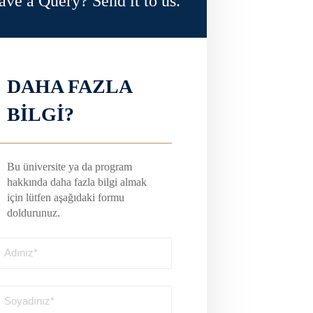
ave a Query? Send it to us.
DAHA FAZLA
BİLGİ?
Bu üniversite ya da program
hakkında daha fazla bilgi almak
için lütfen aşağıdaki formu
doldurunuz.