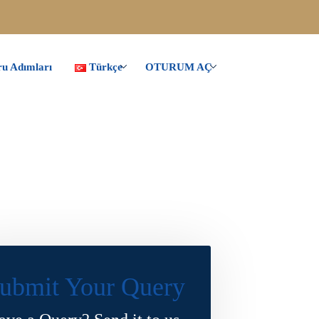
u Adımları
Türkçe
OTURUM AÇ
ubmit Your Query