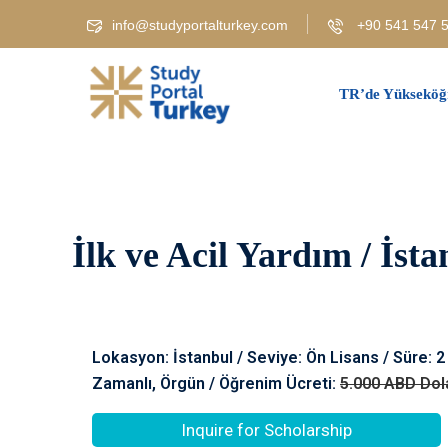
info@studyportalturkey.com
+90 541 547 5
TR’de Yükseköğ
İlk ve Acil Yardım / İst
Lokasyon: İstanbul / Seviye: Ön Lisans / Süre: 2 
Zamanlı, Örgün / Öğrenim Ücreti:
5.000 ABD Dol
Inquire for Scholarship