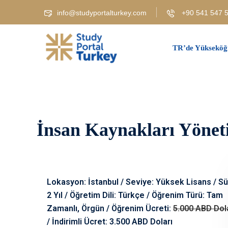
info@studyportalturkey.com
+90 541 547 5
TR’de Yükseköğ
İnsan Kaynakları Yönetim
Lokasyon: İstanbul / Seviye: Yüksek Lisans / Sü
2 Yıl / Öğretim Dili: Türkçe / Öğrenim Türü: Tam
Zamanlı, Örgün / Öğrenim Ücreti:
5.000 ABD Dol
/ İndirimli Ücret: 3.500 ABD Doları