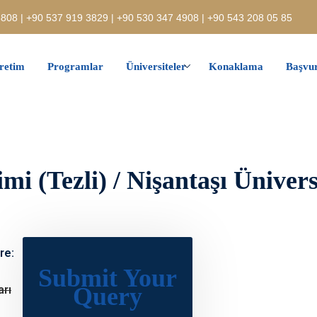
808 | +90 537 919 3829 | +90 530 347 4908 | +90 543 208 05 85
retim
Programlar
Üniversiteler
Konaklama
Başvur
i (Tezli) / Nişantaşı Ünivers
re:
Submit Your
Query
arı