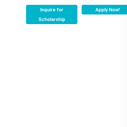
Inquire for
Apply Now!
Scholarship