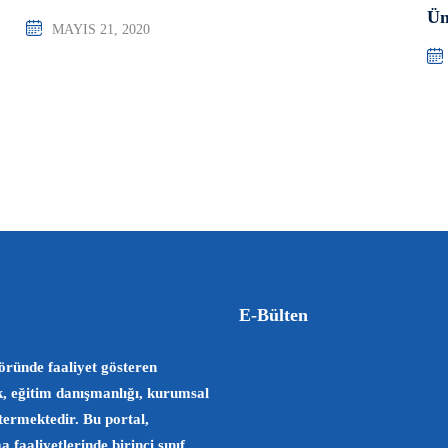
Ün
MAYIS 21, 2020
E-Bülten
öründe faaliyet gösteren
k, eğitim danışmanlığı, kurumsal
stermektedir. Bu portal,
faaliyetlerinde birinci sınıf