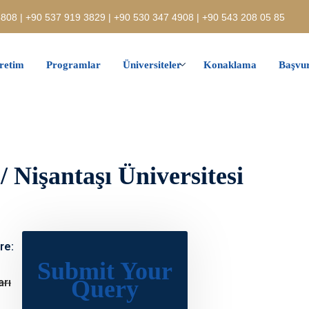
808 | +90 537 919 3829 | +90 530 347 4908 | +90 543 208 05 85
retim
Programlar
Üniversiteler
Konaklama
Başvur
/ Nişantaşı Üniversitesi
re:
Submit Your
Query
arı