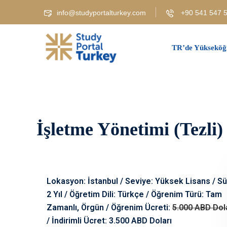
info@studyportalturkey.com
+90 541 547 5
TR’de Yükseköğ
İşletme Yönetimi (Tezli) 
Lokasyon: İstanbul / Seviye: Yüksek Lisans / Sü
2 Yıl / Öğretim Dili: Türkçe / Öğrenim Türü: Tam
Zamanlı, Örgün / Öğrenim Ücreti:
5.000 ABD Dol
/ İndirimli Ücret: 3.500 ABD Doları