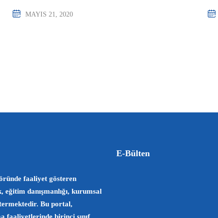
MAYIS 21, 2020
E-Bülten
öründe faaliyet gösteren
k, eğitim danışmanlığı, kurumsal
stermektedir. Bu portal,
faaliyetlerinde birinci sınıf