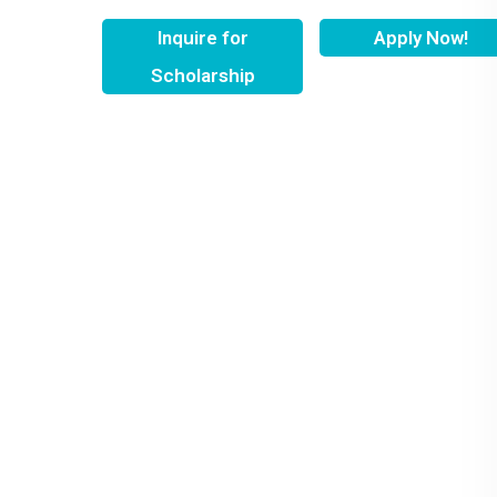
Inquire for
Apply Now!
Scholarship