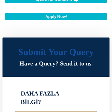
Apply Now!
Submit Your Query
Have a Query? Send it to us.
DAHA FAZLA
BİLGİ?