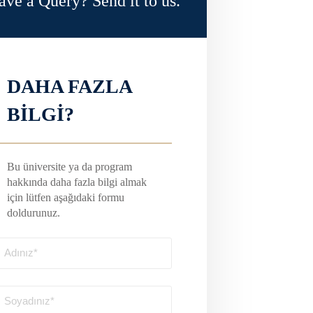
ave a Query? Send it to us.
DAHA FAZLA
BİLGİ?
Bu üniversite ya da program
hakkında daha fazla bilgi almak
için lütfen aşağıdaki formu
doldurunuz.