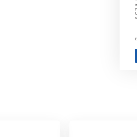
i
y
U
t
B