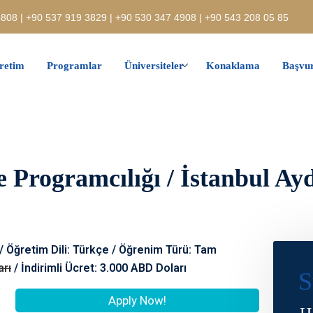
808 | +90 537 919 3829 | +90 530 347 4908 | +90 543 208 05 85
retim
Programlar
Üniversiteler
Konaklama
Başvur
e Programcılığı / İstanbul Ayd
 / Öğretim Dili: Türkçe / Öğrenim Türü: Tam
arı
/ İndirimli Ücret: 3.000 ABD Doları
S
Apply Now!