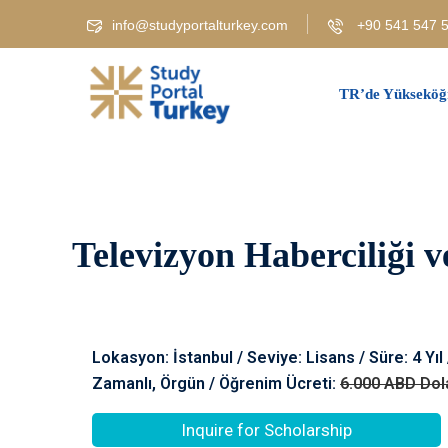
info@studyportalturkey.com
+90 541 547 5
TR’de Yükseköğ
Televizyon Haberciliği v
Lokasyon: İstanbul / Seviye: Lisans / Süre: 4 Yıl
Zamanlı, Örgün / Öğrenim Ücreti:
6.000 ABD Dol
Inquire for Scholarship