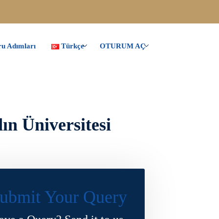
u Adımları
Türkçe
OTURUM AÇ
ın Üniversitesi
ubmit Your Query