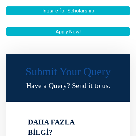
Inquire for Scholarship
Apply Now!
Submit Your Query
Have a Query? Send it to us.
DAHA FAZLA
BİLGİ?