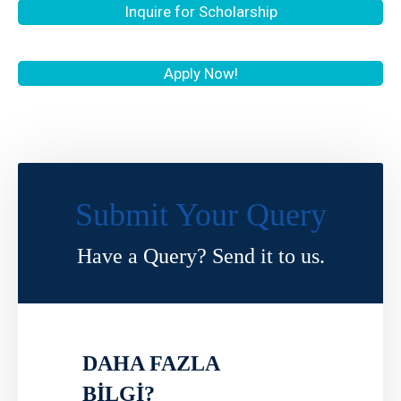
Inquire for Scholarship
Apply Now!
Submit Your Query
Have a Query? Send it to us.
DAHA FAZLA
BİLGİ?