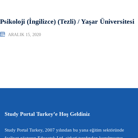
Psikoloji (İngilizce) (Tezli) / Yaşar Üniversitesi
ARALIK 15, 2020
Study Portal Turkey’e Hoş Geldiniz
Study Portal Turkey, 2007 yılından bu yana eğitim sektöründe
faaliyet gösteren Educatek Ltd. şirketi tarafından kurulmuştur.