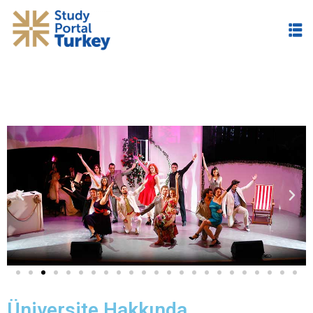
im
Üniversite Hakkında