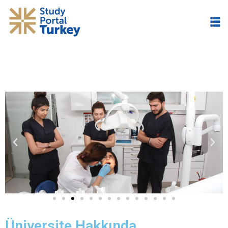
im
Üniversite Hakkında