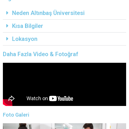
Neden Altınbaş Üniversitesi
Kısa Bilgiler
Lokasyon
Daha Fazla Video & Fotoğraf
Foto Galeri