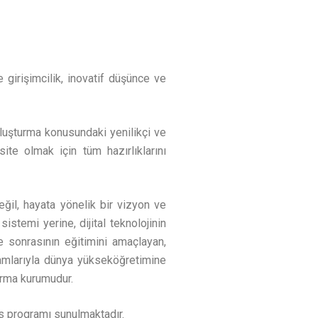
e girişimcilik, inovatif düşünce ve
oluşturma konusundaki yenilikçi ve
te olmak için tüm hazırlıklarını
eğil, hayata yönelik bir vizyon ve
istemi yerine, dijital teknolojinin
 sonrasının eğitimini amaçlayan,
amlarıyla dünya yükseköğretimine
ırma kurumudur.
s programı sunulmaktadır.