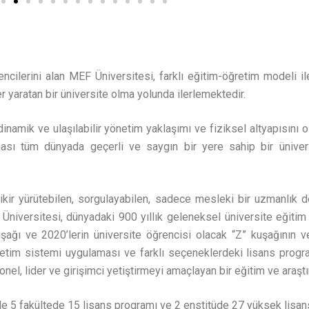
encilerini alan MEF Üniversitesi, farklı eğitim-öğretim modeli il
r yaratan bir üniversite olma yolunda ilerlemektedir.
inamik ve ulaşılabilir yönetim yaklaşımı ve fiziksel altyapısını 
ması tüm dünyada geçerli ve saygın bir yere sahip bir üniversi
fikir yürütebilen, sorgulayabilen, sadece mesleki bir uzmanlık d
Üniversitesi, dünyadaki 900 yıllık geleneksel üniversite eğitim s
ı ve 2020’lerin üniversite öğrencisi olacak “Z” kuşağının ve
etim sistemi uygulaması ve farklı seçeneklerdeki lisans progr
nel, lider ve girişimci yetiştirmeyi amaçlayan bir eğitim ve araşt
de 5 fakültede 15 lisans programı ve 2 enstitüde 27 yüksek lisan