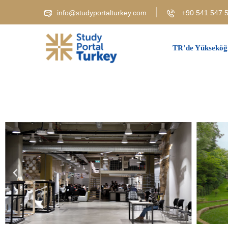
info@studyportalturkey.com
+90 541 547 5
TR’de Yükseköğ