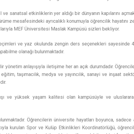
 ve sanatsal etkinliklerin yer aldığı bir dünyanın kapılarını açmak
üme mesafesindeki ayrıcalıklı konumuyla öğrencilik hayatını zen
larıyla MEF Üniversitesi Maslak Kampüsü sizleri bekliyor.
çimleri ve yaz okulunda zengin ders seçenekleri sayesinde 4 
 yapabilme olanağı bulunmaktadır.
 yönetim anlayışıyla iletişime her an açık durumdadır. Öğrenciler
 eğitim, taşımacılık, medya ve yayıncılık, sanayi ve inşaat sek
dir.
ışı ve yüksek yaşam kalitesi olan kampüsüyle ve uluslararas
nmaktadır. Öğrencilerin üniversite hayatları boyunca, sadece 
acıyla kurulan Spor ve Kulüp Etkinlikleri Koordinatörlüğü, öğrenc