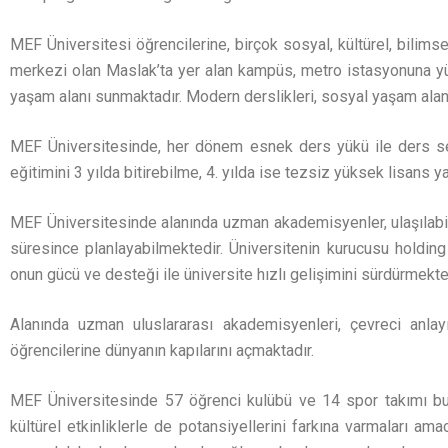
MEF Üniversitesi öğrencilerine, birçok sosyal, kültürel, bilimsel
merkezi olan Maslak’ta yer alan kampüs, metro istasyonuna yür
yaşam alanı sunmaktadır. Modern derslikleri, sosyal yaşam alan
MEF Üniversitesinde, her dönem esnek ders yükü ile ders se
eğitimini 3 yılda bitirebilme, 4. yılda ise tezsiz yüksek lisans
MEF Üniversitesinde alanında uzman akademisyenler, ulaşılabilir
süresince planlayabilmektedir. Üniversitenin kurucusu holding
onun gücü ve desteği ile üniversite hızlı gelişimini sürdürmekte
Alanında uzman uluslararası akademisyenleri, çevreci anlay
öğrencilerine dünyanın kapılarını açmaktadır.
MEF Üniversitesinde 57 öğrenci kulübü ve 14 spor takımı bulu
kültürel etkinliklerle de potansiyellerini farkına varmaları am