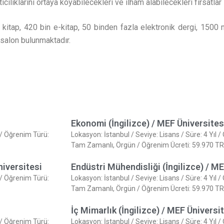
ılıklarını ortaya koyabilecekleri ve ilham alabilecekleri fırsatlar
kitap, 420 bin e-kitap, 50 binden fazla elektronik dergi, 1500 
z salon bulunmaktadır.
Ekonomi (İngilizce) / MEF Üniversites
e / Öğrenim Türü:
Lokasyon: İstanbul / Seviye: Lisans / Süre: 4 Yıl /
Tam Zamanlı, Örgün / Öğrenim Ücreti: 59.970 TR
niversitesi
Endüstri Mühendisliği (İngilizce) / M
e / Öğrenim Türü:
Lokasyon: İstanbul / Seviye: Lisans / Süre: 4 Yıl /
Tam Zamanlı, Örgün / Öğrenim Ücreti: 59.970 TR
İç Mimarlık (İngilizce) / MEF Üniversi
e / Öğrenim Türü:
Lokasyon: İstanbul / Seviye: Lisans / Süre: 4 Yıl /