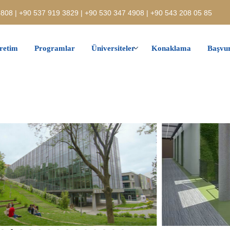
808 | +90 537 919 3829 | +90 530 347 4908 | +90 543 208 05 85
retim
Programlar
Üniversiteler
Konaklama
Başvur