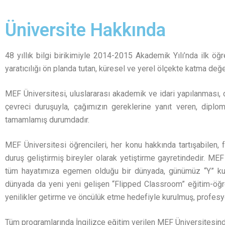
Üniversite Hakkında
48 yıllık bilgi birikimiyle 2014-2015 Akademik Yılı’nda ilk öğr
yaratıcılığı ön planda tutan, küresel ve yerel ölçekte katma değe
MEF Üniversitesi, uluslararası akademik ve idari yapılanması, d
çevreci duruşuyla, çağımızın gereklerine yanıt veren, diplo
tamamlamış durumdadır.
MEF Üniversitesi öğrencileri, her konu hakkında tartışabilen, 
duruş geliştirmiş bireyler olarak yetiştirme gayretindedir. MEF 
tüm hayatımıza egemen olduğu bir dünyada, günümüz “Y” kuşağ
dünyada da yeni yeni gelişen “Flipped Classroom” eğitim-öğr
yenilikler getirme ve öncülük etme hedefiyle kurulmuş, profesyo
Tüm programlarında İngilizce eğitim verilen MEF Üniversitesin