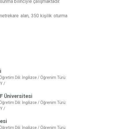
 sunma bilinciyle çalışmaktadır.
metrekare alan, 350 kişilik oturma
i
 Öğretim Dili: İngilizce / Öğrenim Türü:
Y /
EF Üniversitesi
 Öğretim Dili: İngilizce / Öğrenim Türü:
Y /
tesi
 Öğretim Dili: İngilizce / Öğrenim Türü: