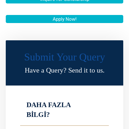
Apply Now!
Submit Your Query
Have a Query? Send it to us.
DAHA FAZLA
BİLGİ?