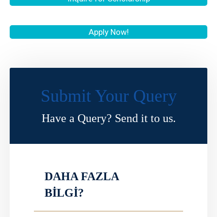
Apply Now!
Submit Your Query
Have a Query? Send it to us.
DAHA FAZLA
BİLGİ?