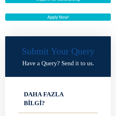
Apply Now!
Submit Your Query
Have a Query? Send it to us.
DAHA FAZLA
BİLGİ?