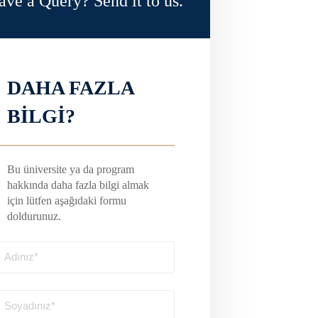
ave a Query? Send it to us.
DAHA FAZLA
BİLGİ?
Bu üniversite ya da program
hakkında daha fazla bilgi almak
için lütfen aşağıdaki formu
doldurunuz.