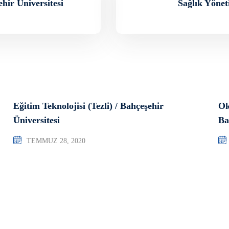
ehir Üniversitesi
Sağlık Yöneti
Eğitim Teknolojisi (Tezli) / Bahçeşehir
Ok
Üniversitesi
Ba
TEMMUZ 28, 2020