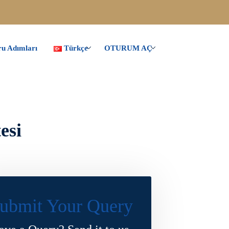
u Adımları
Türkçe
OTURUM AÇ
esi
ubmit Your Query