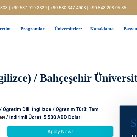
808 | +90 537 919 3829 | +90 530 347 4908 | +90 543 208 05 85
retim
Programlar
Üniversiteler
Konaklama
Başvur
ilizce) / Bahçeşehir Üniversit
 / Öğretim Dili: İngilizce / Öğrenim Türü: Tam
arı
/ İndirimli Ücret: 5.530 ABD Doları
S
Apply Now!