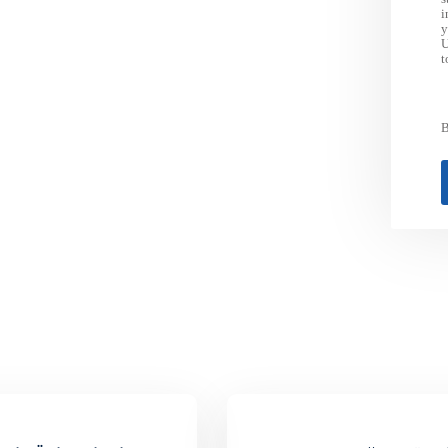
i
y
U
t
B