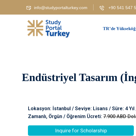
info@studyportalturkey.com
+90 541 547 5
TR’de Yükseköğ
Endüstriyel Tasarım (İng
Lokasyon: İstanbul / Seviye: Lisans / Süre: 4 Yıl
Zamanlı, Örgün / Öğrenim Ücreti:
7.900 ABD Dol
Inquire for Scholarship