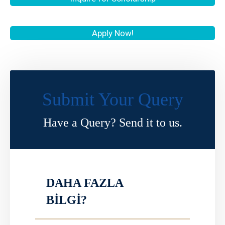
Apply Now!
Submit Your Query
Have a Query? Send it to us.
DAHA FAZLA
BİLGİ?