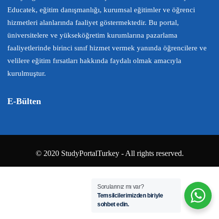
Educatek, eğitim danışmanlığı, kurumsal eğitimler ve öğrenci
hizmetleri alanlarında faaliyet göstermektedir. Bu portal,
üniversitelere ve yükseköğretim kurumlarına pazarlama
faaliyetlerinde birinci sınıf hizmet vermek yanında öğrencilere ve
velilere eğitim fırsatları hakkında faydalı olmak amacıyla
kurulmuştur.
E-Bülten
© 2020 StudyPortalTurkey - All rights reserved.
Sorularınız mı var?
Temsilcilerimizden biriyle
sohbet edin.