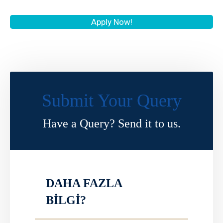
Apply Now!
Submit Your Query
Have a Query? Send it to us.
DAHA FAZLA
BİLGİ?