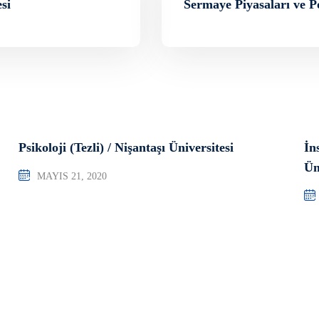
si
Sermaye Piyasaları ve Po
Psikoloji (Tezli) / Nişantaşı Üniversitesi
İn
Ün
MAYIS 21, 2020