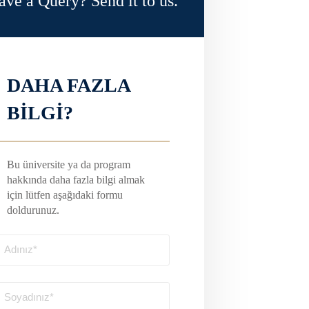
ave a Query? Send it to us.
DAHA FAZLA
BİLGİ?
Bu üniversite ya da program
hakkında daha fazla bilgi almak
için lütfen aşağıdaki formu
doldurunuz.