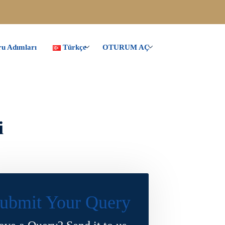
u Adımları
Türkçe
OTURUM AÇ
i
ubmit Your Query