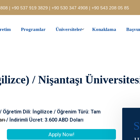
808 | +90 537 919 3829 | +90 530 347 4908 | +90 543 208 05 85
retim
Programlar
Üniversiteler
Konaklama
Başvur
lizce) / Nişantaşı Üniversites
 / Öğretim Dili: İngilizce / Öğrenim Türü: Tam
arı
/ İndirimli Ücret: 3.600 ABD Doları
S
Apply Now!