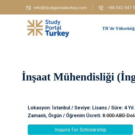
info@studyportalturkey.com
+90 541 547 5
TR’de Yükseköğ
İnşaat Mühendisliği (İngi
Lokasyon: İstanbul / Seviye: Lisans / Süre: 4 Yıl
Zamanlı, Örgün / Öğrenim Ücreti:
8.000 ABD Dol
Inquire for Scholarship