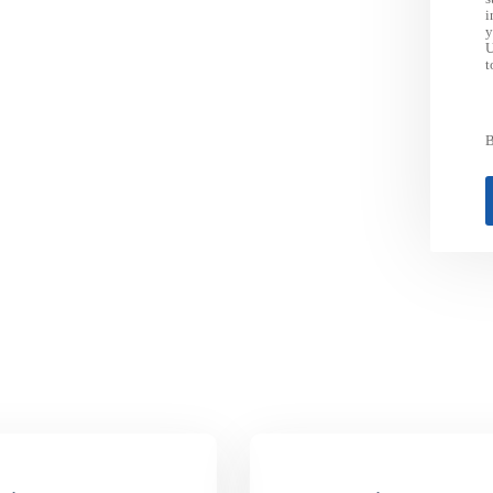
i
y
U
t
B