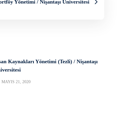
rtföy Yönetimi / Nişantaşı Üniversitesi
san Kaynakları Yönetimi (Tezli) / Nişantaşı
iversitesi
MAYIS 21, 2020