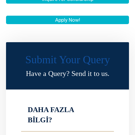
Apply Now!
Submit Your Query
Have a Query? Send it to us.
DAHA FAZLA
BİLGİ?