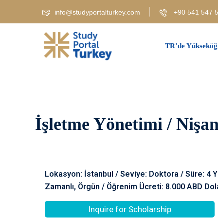
info@studyportalturkey.com
+90 541 547 5
TR’de Yükseköğ
İşletme Yönetimi / Nişan
Lokasyon: İstanbul / Seviye: Doktora / Süre: 4 Y
Zamanlı, Örgün / Öğrenim Ücreti: 8.000 ABD Dol
Inquire for Scholarship