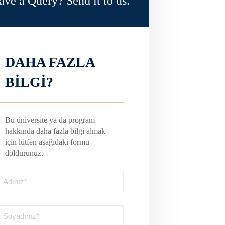
ave a Query? Send it to us.
DAHA FAZLA
BİLGİ?
Bu üniversite ya da program
hakkında daha fazla bilgi almak
için lütfen aşağıdaki formu
doldurunuz.