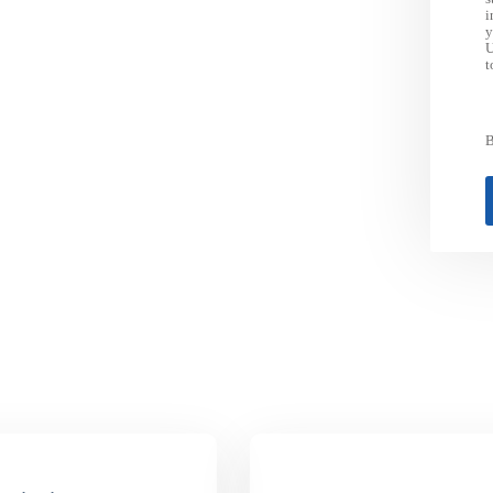
i
y
U
t
B