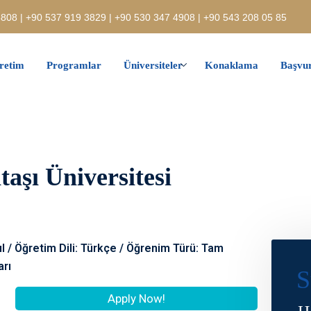
808 | +90 537 919 3829 | +90 530 347 4908 | +90 543 208 05 85
retim
Programlar
Üniversiteler
Konaklama
Başvur
taşı Üniversitesi
ıl / Öğretim Dili: Türkçe / Öğrenim Türü: Tam
arı
S
Apply Now!