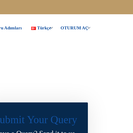
u Adımları
Türkçe
OTURUM AÇ
ubmit Your Query