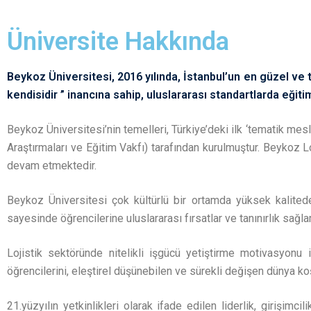
Üniversite Hakkında
Beykoz Üniversitesi, 2016 yılında, İstanbul’un en güzel ve t
kendisidir ” inancına sahip, uluslararası standartlarda eğitim
Beykoz Üniversitesi’nin temelleri, Türkiye’deki ilk ‘tematik me
Araştırmaları ve Eğitim Vakfı) tarafından kurulmuştur. Beykoz
devam etmektedir.
Beykoz Üniversitesi çok kültürlü bir ortamda yüksek kalitede 
sayesinde öğrencilerine uluslararası fırsatlar ve tanınırlık sağla
Lojistik sektöründe nitelikli işgücü yetiştirme motivasyonu
öğrencilerini, eleştirel düşünebilen ve sürekli değişen dünya koş
21.yüzyılın yetkinlikleri olarak ifade edilen liderlik, girişimc