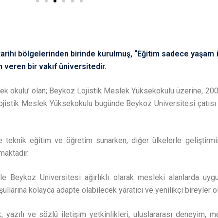
arihi bölgelerinden birinde kurulmuş, “Eğitim sadece yaşam iç
 veren bir vakıf üniversitedir.
slek okulu’ olan; Beykoz Lojistik Meslek Yüksekokulu üzerine, 200
 Lojistik Meslek Yüksekokulu bugünde Beykoz Üniversitesi çatısı
teknik eğitim ve öğretim sunarken, diğer ülkelerle geliştirmiş 
maktadır.
 ile Beykoz Üniversitesi ağırlıklı olarak mesleki alanlarda uy
ullarına kolayca adapte olabilecek yaratıcı ve yenilikçi bireyler o
ilik, yazılı ve sözlü iletişim yetkinlikleri, uluslararası deneyim