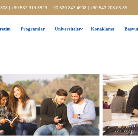
808 | +90 537 919 3829 | +90 530 347 4908 | +90 543 208 05 85
retim
Programlar
Üniversiteler
Konaklama
Başvur