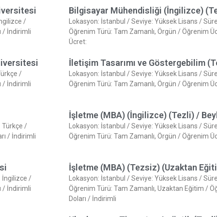
iversitesi
Bilgisayar Mühendisliği (İngilizce) (T
ngilizce /
Lokasyon: İstanbul / Seviye: Yüksek Lisans / Süre: 1
/ İndirimli
Öğrenim Türü: Tam Zamanlı, Örgün / Öğrenim Ücret
Ücret:
iversitesi
İletişim Tasarımı ve Göstergebilim (T
Türkçe /
Lokasyon: İstanbul / Seviye: Yüksek Lisans / Süre: 1
/ İndirimli
Öğrenim Türü: Tam Zamanlı, Örgün / Öğrenim Ücret
İşletme (MBA) (İngilizce) (Tezli) / Be
: Türkçe /
Lokasyon: İstanbul / Seviye: Yüksek Lisans / Süre: 2
 / İndirimli
Öğrenim Türü: Tam Zamanlı, Örgün / Öğrenim Ücret
si
İşletme (MBA) (Tezsiz) (Uzaktan Eğit
 İngilizce /
Lokasyon: İstanbul / Seviye: Yüksek Lisans / Süre: 
/ İndirimli
Öğrenim Türü: Tam Zamanlı, Uzaktan Eğitim / Öğ
Doları / İndirimli