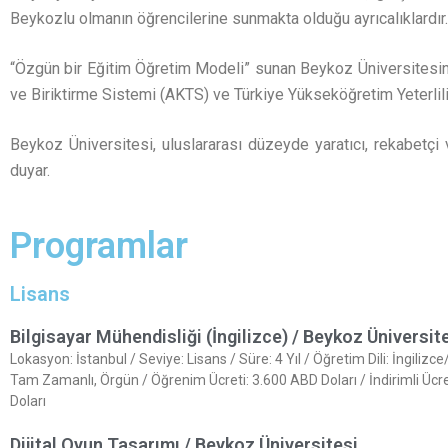
Beykozlu olmanın öğrencilerine sunmakta olduğu ayrıcalıklardır.
“Özgün bir Eğitim Öğretim Modeli” sunan Beykoz Üniversitesind
ve Biriktirme Sistemi (AKTS) ve Türkiye Yükseköğretim Yeterlilikl
Beykoz Üniversitesi, uluslararası düzeyde yaratıcı, rekabetçi v
duyar.
Programlar
Lisans
Bilgisayar Mühendisliği (İngilizce) / Beykoz Üniversit
Lokasyon: İstanbul / Seviye: Lisans / Süre: 4 Yıl / Öğretim Dili: İngiliz
Tam Zamanlı, Örgün / Öğrenim Ücreti: 3.600 ABD Doları / İndirimli Ücr
Doları
Dijital Oyun Tasarımı / Beykoz Üniversitesi