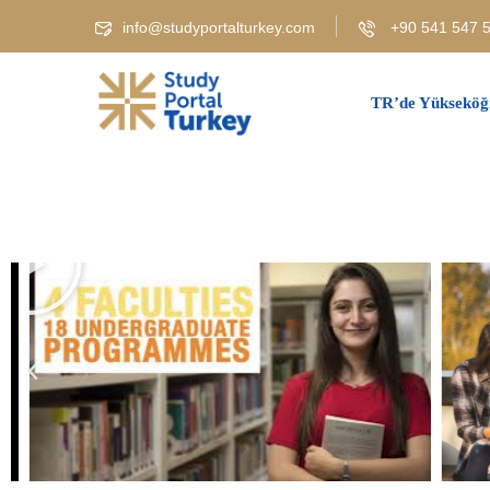
info@studyportalturkey.com
+90 541 547 5
TR’de Yükseköğ