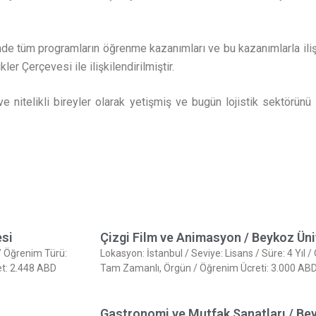
e tüm programların öğrenme kazanımları ve bu kazanımlarla ilişk
er Çerçevesi ile ilişkilendirilmiştir.
e nitelikli bireyler olarak yetişmiş ve bugün lojistik sektörünü 
esi
Çizgi Film ve Animasyon / Beykoz Üni
ce/ Öğrenim Türü:
Lokasyon: İstanbul / Seviye: Lisans / Süre: 4 Yıl /
et: 2.448 ABD
Tam Zamanlı, Örgün / Öğrenim Ücreti: 3.000 ABD D
Gastronomi ve Mutfak Sanatları / Bey