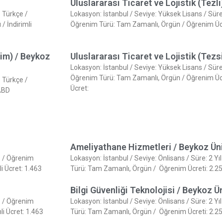
Uluslararası Ticaret ve Lojistik (Tezl
: Türkçe /
Lokasyon: İstanbul / Seviye: Yüksek Lisans / Süre: 
/ İndirimli
Öğrenim Türü: Tam Zamanlı, Örgün / Öğrenim Ücret
tim) / Beykoz
Uluslararası Ticaret ve Lojistik (Tezs
Lokasyon: İstanbul / Seviye: Yüksek Lisans / Süre: 
Öğrenim Türü: Tam Zamanlı, Örgün / Öğrenim Ücret
: Türkçe /
Ücret:
 ABD
Ameliyathane Hizmetleri / Beykoz Üni
çe / Öğrenim
Lokasyon: İstanbul / Seviye: Önlisans / Süre: 2 Yı
i Ücret: 1.463
Türü: Tam Zamanlı, Örgün / Öğrenim Ücreti: 2.250
Bilgi Güvenliği Teknolojisi / Beykoz Ü
çe / Öğrenim
Lokasyon: İstanbul / Seviye: Önlisans / Süre: 2 Yı
i Ücret: 1.463
Türü: Tam Zamanlı, Örgün / Öğrenim Ücreti: 2.250