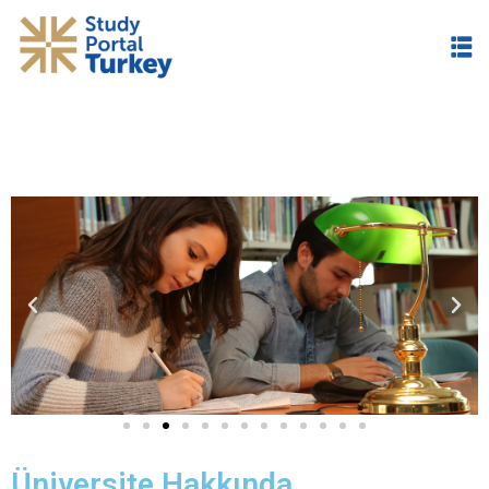
im
Üniversite Hakkında