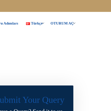
u Adımları
Türkçe
OTURUM AÇ
ubmit Your Query