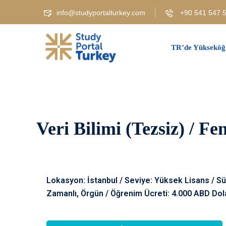
info@studyportalturkey.com
+90 541 547 5
TR’de Yükseköğ
Veri Bilimi (Tezsiz) / F
Lokasyon: İstanbul / Seviye: Yüksek Lisans / Sür
Zamanlı, Örgün / Öğrenim Ücreti: 4.000 ABD Dol