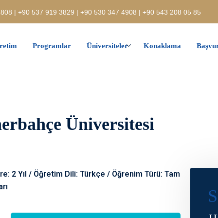
808 | +90 537 919 3829 | +90 530 347 4908 | +90 543 208 05 85
retim
Programlar
Üniversiteler
Konaklama
Başvur
enerbahçe Üniversitesi
e: 2 Yıl / Öğretim Dili: Türkçe / Öğrenim Türü: Tam
arı
S