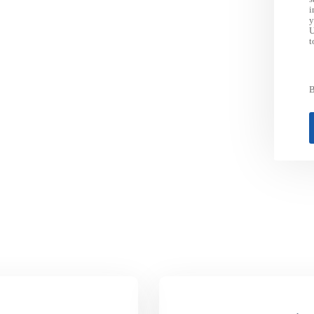
i
y
U
t
B