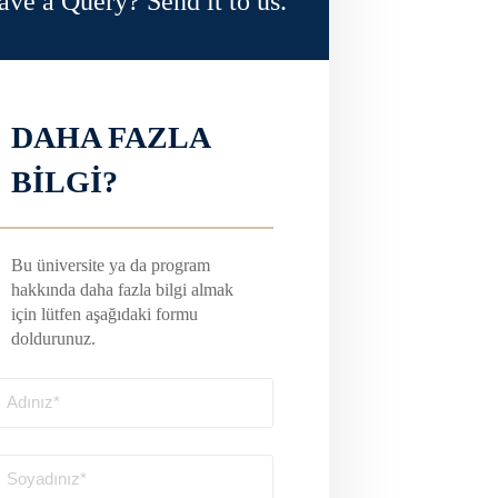
ave a Query? Send it to us.
DAHA FAZLA
BİLGİ?
Bu üniversite ya da program
hakkında daha fazla bilgi almak
için lütfen aşağıdaki formu
doldurunuz.